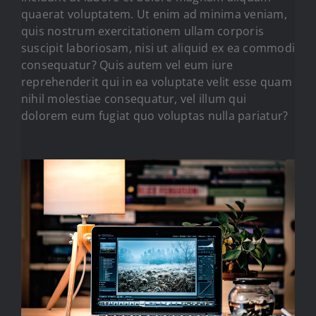
quaerat voluptatem. Ut enim ad minima veniam,
quis nostrum exercitationem ullam corporis
suscipit laboriosam, nisi ut aliquid ex ea commodi
consequatur? Quis autem vel eum iure
reprehenderit qui in ea voluptate velit esse quam
nihil molestiae consequatur, vel illum qui
dolorem eum fugiat quo voluptas nulla pariatur?